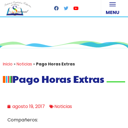
MENU
Sintrenal Cundinamarca
Sindicato de Trabajadores y Empleados de la
Educación
Inicio
»
Noticias
»
Pago Horas Extras
Pago Horas Extras
agosto 19, 2017
Noticias
Compañeros: